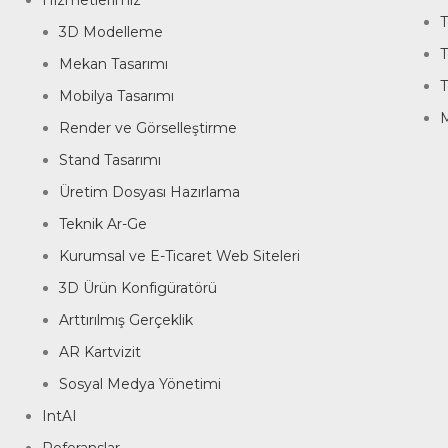
Hizmetlerimiz
T
3D Modelleme
T
Mekan Tasarımı
T
Mobilya Tasarımı
M
Render ve Görselleştirme
Stand Tasarımı
Üretim Dosyası Hazırlama
Teknik Ar-Ge
Kurumsal ve E-Ticaret Web Siteleri
3D Ürün Konfigüratörü
Arttırılmış Gerçeklik
AR Kartvizit
Sosyal Medya Yönetimi
IntAI