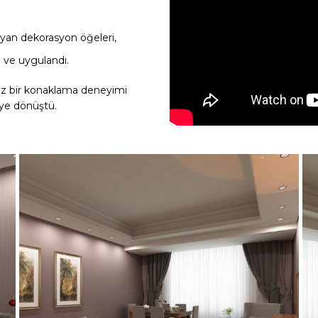
ayan dekorasyon öğeleri,
i ve uygulandı.
maz bir konaklama deneyimi
eye dönüştü.