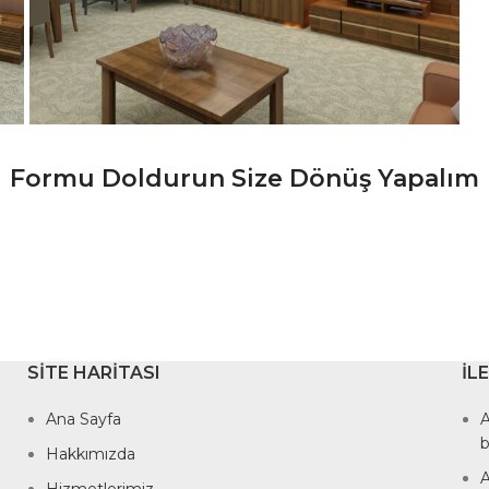
Formu Doldurun Size Dönüş Yapalım
SITE HARITASI
İL
Ana Sayfa
A
b
Hakkımızda
A