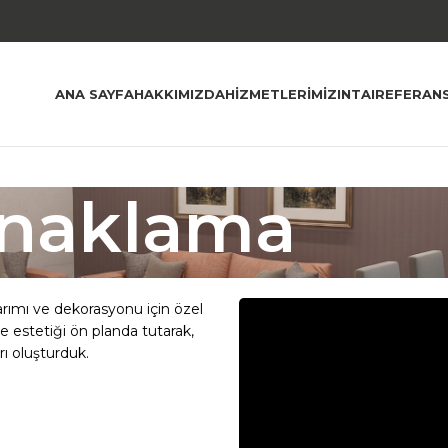
ANA SAYFA
HAKKIMIZDA
HIZMETLERIMIZ
INTAI
REFERAN
naklama
rımı ve dekorasyonu için özel
e estetiği ön planda tutarak,
rı oluşturduk.